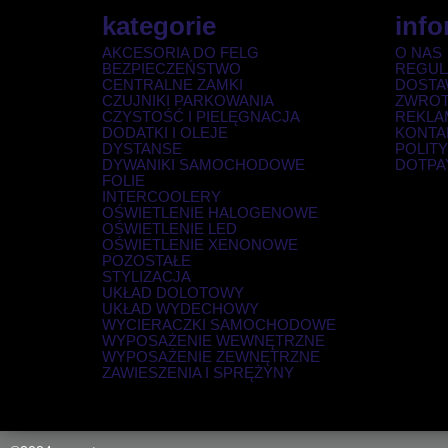
kategorie
info
AKCESORIA DO FELG
O NAS
BEZPIECZEŃSTWO
REGUL
CENTRALNE ZAMKI
DOSTA
CZUJNIKI PARKOWANIA
ZWRO
CZYSTOŚĆ I PIELĘGNACJA
REKLA
DODATKI I OLEJE
KONTA
DYSTANSE
POLIT
DYWANIKI SAMOCHODOWE
DOTPA
FOLIE
INTERCOOLERY
OŚWIETLENIE HALOGENOWE
OŚWIETLENIE LED
OŚWIETLENIE XENONOWE
POZOSTAŁE
STYLIZACJA
UKŁAD DOLOTOWY
UKŁAD WYDECHOWY
WYCIERACZKI SAMOCHODOWE
WYPOSAŻENIE WEWNĘTRZNE
WYPOSAŻENIE ZEWNĘTRZNE
ZAWIESZENIA I SPRĘŻYNY