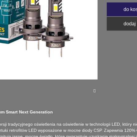
do ko
dodaj
um Smart Next Generation
ji tradycyjnego oświetlenia na oświetlenie w technologii LED, który n
ztuki retrofitów LED wyposażone w mocne diody CSP.
Zapewnia 120% w
itują jasne, mocne światło, które gwarantuje uzyskanie maksymalnej 