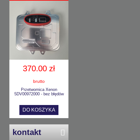
370.00 zł
brutto
Przetwornica Xenon
5DV00972000 - bez błędów
DO KOSZYKA
kontakt