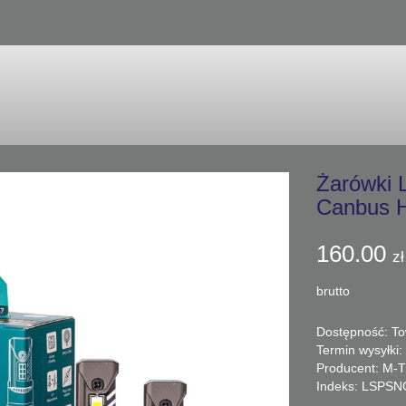
Żarówki
Canbus 
160.00
zł
brutto
Dostępność:
To
Termin wysyłki:
Producent:
M-T
Indeks: LSPSN