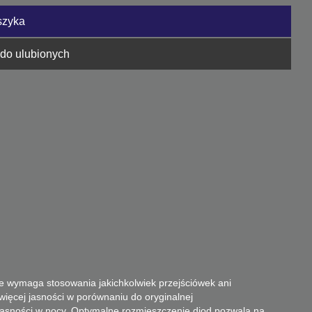
szyka
 do ulubionych
ie wymaga stosowania jakichkolwiek przejściówek ani
ięcej jasności w porównaniu do oryginalnej
jasności w nocy.
Optymalne rozmieszczenie diod pozwala na