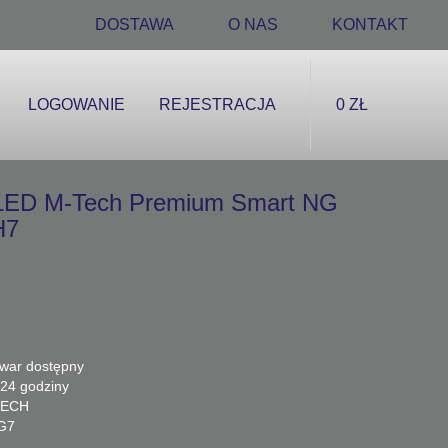
DOSTAWA
O NAS
KONTAKT
LOGOWANIE
REJESTRACJA
0 ZŁ
 LED M-Tech Premium Smart NG
H7
war dostępny
24 godziny
ECH
G7