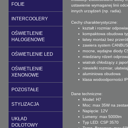
FOLIE
ustawienie wymaganej linii odci
innych urządzeń (np. radia).
INTERCOOLERY
Cechy charakterystyczne:
kształt i rozmiar odpowi
OŚWIETLENIE
kompaktowa obudowa typ
łatwy montaż bez przeró
HALOGENOWE
zawiera system CANBUS
mocne, wydajne diody C
OŚWIETLENIE LED
miedziany rdzeń odprowa
wiatrak chłodzący z japo
niewielki rozmiar, ułatwi
OŚWIETLENIE
aluminiowa obudowa
XENONOWE
klasa wodoodporności I
POZOSTAŁE
Dane techniczne:
Model: H7
STYLIZACJA
Moc: max 35W na zesta
Napięcie: 12V
Lumeny: max 5000lm
UKŁAD
Typ LED: CSP 3570
DOLOTOWY
Temp. Barwowa: max 60