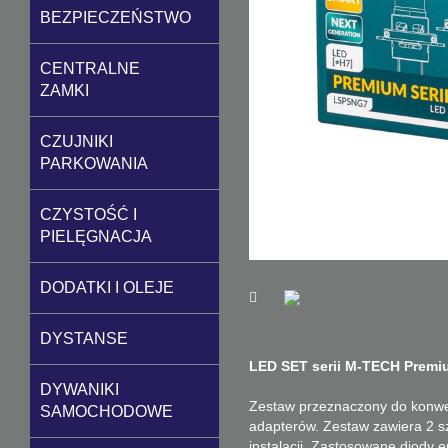
BEZPIECZEŃSTWO
CENTRALNE
ZAMKI
CZUJNIKI
PARKOWANIA
CZYSTOŚĆ I
PIELĘGNACJA
DODATKI I OLEJE
DYSTANSE
LED SET serii M-TECH Premi
DYWANIKI
Zestaw przeznaczony do konwers
SAMOCHODOWE
adapterów.
Zestaw zawiera 2 s
instalacji.
Zastosowane diody em