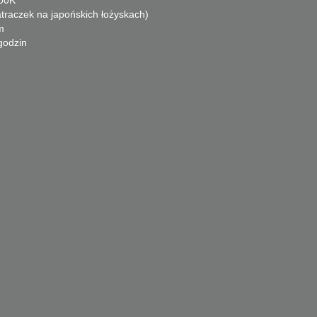
traczek na japońskich łożyskach)
m
godzin