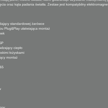
ęcia oraz kąta padania światła.
Zestaw jest kompatybilny elektromagne
adający standardowej żarówce
u Plug&Play ułatwiająca montaż
bek
SP
dzający ciepło
ńskimi łożyskami
ający montaż
P65
w
00K