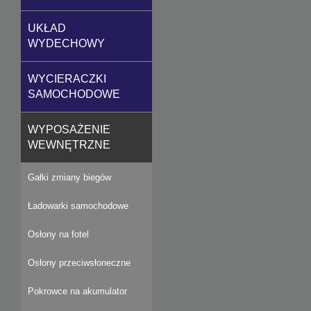
UKŁAD
WYDECHOWY
WYCIERACZKI
SAMOCHODOWE
WYPOSAŻENIE
WEWNĘTRZNE
Gałki zmiany biegów
Ładowarki samochodowe
Osłony na fotel
Osłony przeciwsłoneczne
Pokrowce na akumulator