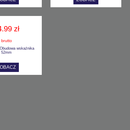
4.99 zł
brutto
 Obudowa wskaźnika
52mm
ZOBACZ