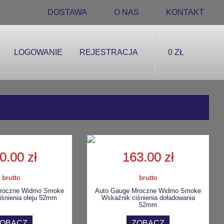
DOSTAWA
O NAS
KONTAKT
LOGOWANIE
REJESTRACJA
0 ZŁ
0.00 zł
163.00 zł
brutto
brutto
Mroczne Widmo Smoke
Auto Gauge Mroczne Widmo Smoke
iśnienia oleju 52mm
Wskaźnik ciśnienia doładowania
52mm
ZOBACZ
ZOBACZ