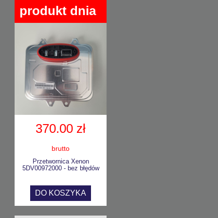
produkt dnia
370.00 zł
brutto
Przetwornica Xenon
5DV00972000 - bez błędów
DO KOSZYKA