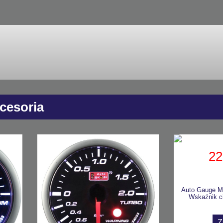
kcesoria
22
Auto Gauge 
Wskaźnik c