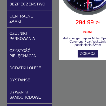
BEZPIECZEŃSTWO
CENTRALNE
294.99 zł
ZAMKI
brutto
CZUJNIKI
Auto Gauge Stepper Motor Op
PARKOWANIA
Ceremony Peak Wskaźnik
podciśnienia 52mm
CZYSTOŚĆ I
ZOBACZ
PIELĘGNACJA
DODATKI I OLEJE
DYSTANSE
DYWANIKI
SAMOCHODOWE