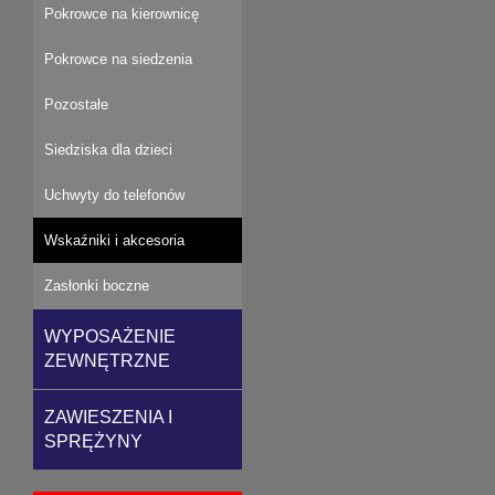
Pokrowce na kierownicę
Pokrowce na siedzenia
Pozostałe
Siedziska dla dzieci
Uchwyty do telefonów
Wskaźniki i akcesoria
Zasłonki boczne
WYPOSAŻENIE
ZEWNĘTRZNE
ZAWIESZENIA I
SPRĘŻYNY