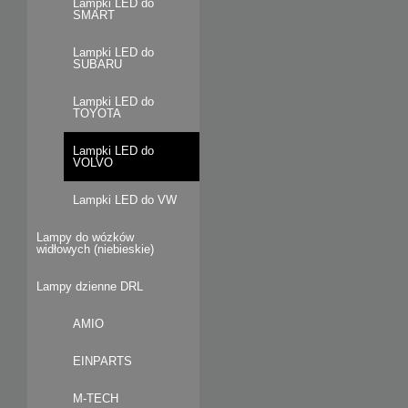
Lampki LED do
SMART
Lampki LED do
SUBARU
Lampki LED do
TOYOTA
Lampki LED do
VOLVO
Lampki LED do VW
Lampy do wózków
widłowych (niebieskie)
Lampy dzienne DRL
AMIO
EINPARTS
M-TECH