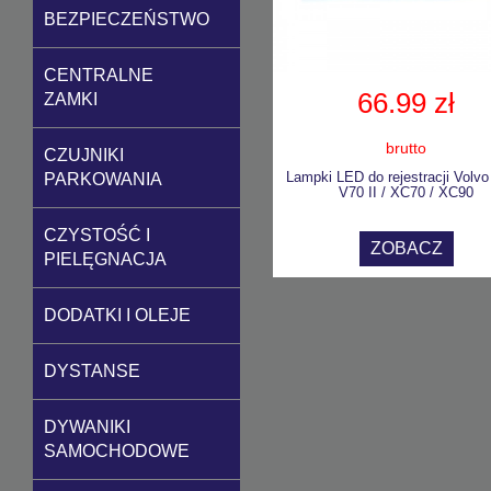
BEZPIECZEŃSTWO
CENTRALNE
66.99 zł
ZAMKI
brutto
CZUJNIKI
Lampki LED do rejestracji Volvo
PARKOWANIA
V70 II / XC70 / XC90
CZYSTOŚĆ I
ZOBACZ
PIELĘGNACJA
DODATKI I OLEJE
DYSTANSE
DYWANIKI
SAMOCHODOWE