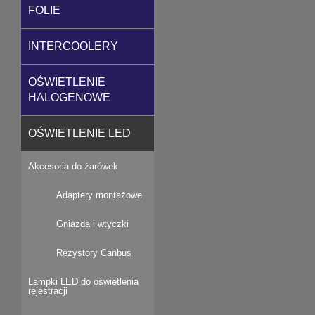
FOLIE
INTERCOOLERY
OŚWIETLENIE
HALOGENOWE
OŚWIETLENIE LED
Akcesoria do żarówek
Adaptery montażowe
Gniazda i wtyczki
Rezystory Canbus
Lampki LED do oświetlenia
rejestracji