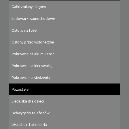
Gałki zmiany biegów
Ładowarki samochodowe
Osłony na fotel
Osłony przeciwsłoneczne
Pokrowce na akumulator
Pokrowce na kierownicę
Pokrowce na siedzenia
Pozostałe
Siedziska dla dzieci
Uchwyty do telefonów
Wskaźniki i akcesoria