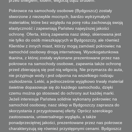
przed śniegiem, lodem, wilgocią bądź brudem.
Pokrowce na samochody osobowe
(
Bydgoszcz
) zostały
stworzone z niezwykle mocnych, bardzo wytrzymałych
materiałów, które bez względu na porę roku zachowują swoją
elastyczność i zapewniają Państwu najwyższej jakości
ochronę. Oferta, którą zapewnia nasz sklep, skierowana jest
nie tylko do osób mieszkających w Bydgoszczy, ale również
Klientów z innych miast, którzy mogą zamówić pokrowiec na
samochód osobowy drogą internetową. Wysokogatunkowa
tkanina, z której zostały wykonane prezentowane przez nas
pokrowce na samochody osobowe, zapewnia także ochronę
przed zbierającą się pod nią wilgocią. Nie przymarza do auta,
nie przyjmuje wody i jest odporna na wszelkiego rodzaju
uszkodzenia. Lekki, a jednocześnie wyjątkowo trwały materiał
świetnie dopasowuje się do każdego samochodu, dzięki
czemu można go stosować do ochrony aut każdej marki.
Jeżeli interesuje Państwa solidnie wykonany pokrowiec na
samochód osobowy, nasz sklep w Bydgoszczy zaprasza do
skorzystania z przygotowanej oferty. Oprócz szerokiego
zastosowania, uniwersalnego wyglądu, a także
ponadprzeciętnej jakości, prezentowane przez nas pokrowce
charakteryzują się również przystępnymi cenami. Bydgoszcz