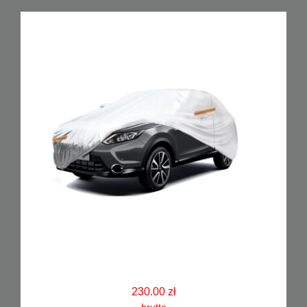
230.00 zł
brutto