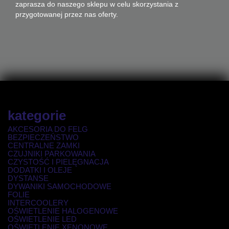
zaprasza do naszego sklepu w celu skorzystania z
przygotowanej przez nas oferty.
kategorie
AKCESORIA DO FELG
BEZPIECZEŃSTWO
CENTRALNE ZAMKI
CZUJNIKI PARKOWANIA
CZYSTOŚĆ I PIELĘGNACJA
DODATKI I OLEJE
DYSTANSE
DYWANIKI SAMOCHODOWE
FOLIE
INTERCOOLERY
OŚWIETLENIE HALOGENOWE
OŚWIETLENIE LED
OŚWIETLENIE XENONOWE