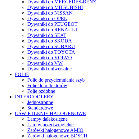
Dywaniki do MERCEDES-BENZ
Dywaniki do MITSUBISHI
Dywaniki do NISSAN
Dywaniki do OPEL
Dywaniki do PEUGEOT
Dywaniki do RENAULT
Dywaniki do SEAT
Dywaniki do SKODA
Dywaniki do SUBARU
Dywaniki do TOYOTA
Dywaniki do VOLVO
Dywaniki do VW
Dywaniki uniwersalne
FOLIE
Folie do przyciemniania szyb
Folie do reflektorów
Folie ozdobne
INTERCOOLERY
Jednostronne
Standardowe
OŚWIETLENIE HALOGENOWE
Lampy dalekosiężne
Lampy przeciwmgielne
Żarówki halogenowe AMIO
Żarówki halogenowe BOSCH