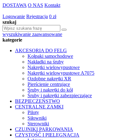
DOSTAWA
O NAS
Kontakt
Logowanie
Rejestracja
0 zł
szukaj
wyszukiwanie zaawansowane
kategorie
AKCESORIA DO FELG
Kołpaki samochodowe
Nakładki na śruby
Nakrętki wielowypustowe
Nakrętki wielowypustowe A7075
Ozdobne nakrętki XR
Pierścienie centrujące
Śruby i nakrętki do kół
Śruby i nakrętki zabezpieczające
BEZPIECZEŃSTWO
CENTRALNE ZAMKI
Piloty
Siłowniki
Sterowniki
CZUJNIKI PARKOWANIA
CZYSTOŚĆ I PIELĘGNACJA