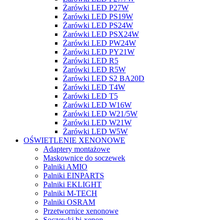
Żarówki LED P27W
Żarówki LED PS19W
Żarówki LED PS24W
Żarówki LED PSX24W
Żarówki LED PW24W
Żarówki LED PY21W
Żarówki LED R5
Żarówki LED R5W
Żarówki LED S2 BA20D
Żarówki LED T4W
Żarówki LED T5
Żarówki LED W16W
Żarówki LED W21/5W
Żarówki LED W21W
Żarówki LED W5W
OŚWIETLENIE XENONOWE
Adaptery montażowe
Maskownice do soczewek
Palniki AMIO
Palniki EINPARTS
Palniki EKLIGHT
Palniki M-TECH
Palniki OSRAM
Przetwornice xenonowe
Soczewki bi-xenon