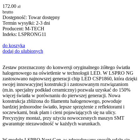
172.00
zł
brutto
Dostępność:
Towar dostępny
Termin wysyłki:
2-3 dni
Producent:
M-TECH
Indeks: LSPRONG11
do koszyka
dodaj do ulubionych
Zestaw przeznaczony do konwersji oryginalnego żółtego światła
halogenowego na oświetlenie w technologii LED. W LSPRO NG
zastosowano najnowszej generacji chip LED CSP1860, która dzięki
swojej innowacyjnej konstrukcji i zastosowanym rozwiązaniom
(m.in. specjalny podkład ceramiczny) pozwala uzyskać do 150%
więcej światła w porównaniu do pierwszej generacji. Nowa
konstrukcja zbliżona do filamentu halogenowego, powoduje
bardziej jednorodne światło, lepsze sprzężenie z reflektorami i
soczewkami, brak plam i cieni pojawiających się na ulicy.
Precyzyjny montaż, przy użyciu nowoczesnych maszyn SMT
gwarantuje niezawodność w każdych warunkach.
W modelu LSPRO Next Gen. w zdecydowany sposób udało się