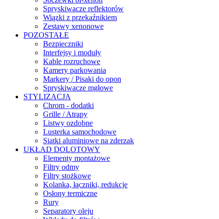
Spryskiwacze reflektorów
Wiązki z przekaźnikiem
Zestawy xenonowe
POZOSTAŁE
Bezpieczniki
Interfejsy i moduły
Kable rozruchowe
Kamery parkowania
Markery / Pisaki do opon
Spryskiwacze mgłowe
STYLIZACJA
Chrom - dodatki
Grille / Atrapy
Listwy ozdobne
Lusterka samochodowe
Siatki aluminiowe na zderzak
UKŁAD DOLOTOWY
Elementy montażowe
Filtry odmy
Filtry stożkowe
Kolanka, łączniki, redukcje
Osłony termiczne
Rury
Separatory oleju