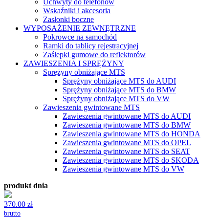
Uchwyty do telefonów
Wskaźniki i akcesoria
Zasłonki boczne
WYPOSAŻENIE ZEWNĘTRZNE
Pokrowce na samochód
Ramki do tablicy rejestracyjnej
Zaślepki gumowe do reflektorów
ZAWIESZENIA I SPRĘŻYNY
Sprężyny obniżające MTS
Sprężyny obniżające MTS do AUDI
Sprężyny obniżające MTS do BMW
Sprężyny obniżające MTS do VW
Zawieszenia gwintowane MTS
Zawieszenia gwintowane MTS do AUDI
Zawieszenia gwintowane MTS do BMW
Zawieszenia gwintowane MTS do HONDA
Zawieszenia gwintowane MTS do OPEL
Zawieszenia gwintowane MTS do SEAT
Zawieszenia gwintowane MTS do SKODA
Zawieszenia gwintowane MTS do VW
produkt dnia
370.00 zł
brutto