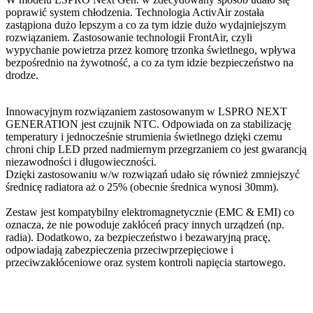
poprawić system chłodzenia. Technologia ActivAir została
zastąpiona dużo lepszym a co za tym idzie dużo wydajniejszym
rozwiązaniem. Zastosowanie technologii FrontAir, czyli
wypychanie powietrza przez komorę trzonka świetlnego, wpływa
bezpośrednio na żywotność, a co za tym idzie bezpieczeństwo na
drodze.
Innowacyjnym rozwiązaniem zastosowanym w LSPRO NEXT
GENERATION jest czujnik NTC. Odpowiada on za stabilizację
temperatury i jednocześnie strumienia świetlnego dzięki czemu
chroni chip LED przed nadmiernym przegrzaniem co jest gwarancją
niezawodności i długowieczności.
Dzięki zastosowaniu w/w rozwiązań udało się również zmniejszyć
średnicę radiatora aż o 25% (obecnie średnica wynosi 30mm).
Zestaw jest kompatybilny elektromagnetycznie (EMC & EMI) co
oznacza, że nie powoduje zakłóceń pracy innych urządzeń (np.
radia). Dodatkowo, za bezpieczeństwo i bezawaryjną pracę,
odpowiadają zabezpieczenia przeciwprzepięciowe i
przeciwzakłóceniowe oraz system kontroli napięcia startowego.