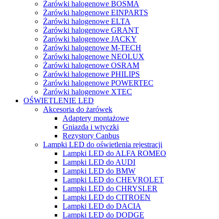
Żarówki halogenowe BOSMA
Żarówki halogenowe EINPARTS
Żarówki halogenowe ELTA
Żarówki halogenowe GRANT
Żarówki halogenowe JACKY
Żarówki halogenowe M-TECH
Żarówki halogenowe NEOLUX
Żarówki halogenowe OSRAM
Żarówki halogenowe PHILIPS
Żarówki halogenowe POWERTEC
Żarówki halogenowe XTEC
OŚWIETLENIE LED
Akcesoria do żarówek
Adaptery montażowe
Gniazda i wtyczki
Rezystory Canbus
Lampki LED do oświetlenia rejestracji
Lampki LED do ALFA ROMEO
Lampki LED do AUDI
Lampki LED do BMW
Lampki LED do CHEVROLET
Lampki LED do CHRYSLER
Lampki LED do CITROEN
Lampki LED do DACIA
Lampki LED do DODGE