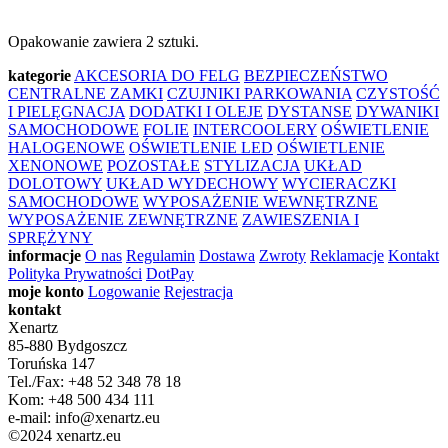
Opakowanie zawiera 2 sztuki.
kategorie
AKCESORIA DO FELG
BEZPIECZEŃSTWO
CENTRALNE ZAMKI
CZUJNIKI PARKOWANIA
CZYSTOŚĆ
I PIELĘGNACJA
DODATKI I OLEJE
DYSTANSE
DYWANIKI
SAMOCHODOWE
FOLIE
INTERCOOLERY
OŚWIETLENIE
HALOGENOWE
OŚWIETLENIE LED
OŚWIETLENIE
XENONOWE
POZOSTAŁE
STYLIZACJA
UKŁAD
DOLOTOWY
UKŁAD WYDECHOWY
WYCIERACZKI
SAMOCHODOWE
WYPOSAŻENIE WEWNĘTRZNE
WYPOSAŻENIE ZEWNĘTRZNE
ZAWIESZENIA I
SPRĘŻYNY
informacje
O nas
Regulamin
Dostawa
Zwroty
Reklamacje
Kontakt
Polityka Prywatności
DotPay
moje konto
Logowanie
Rejestracja
kontakt
Xenartz
85-880 Bydgoszcz
Toruńska 147
Tel./Fax: +48 52 348 78 18
Kom: +48 500 434 111
e-mail: info@xenartz.eu
©2024 xenartz.eu