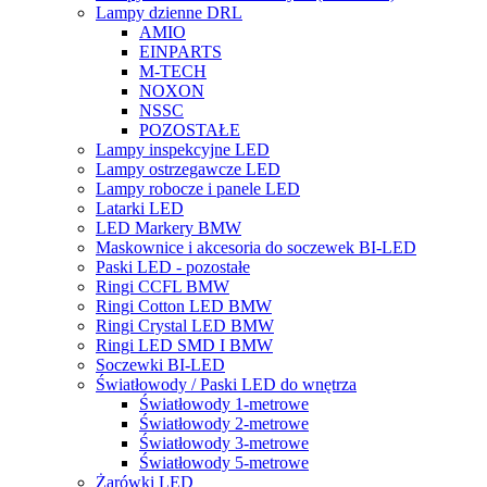
Lampy dzienne DRL
AMIO
EINPARTS
M-TECH
NOXON
NSSC
POZOSTAŁE
Lampy inspekcyjne LED
Lampy ostrzegawcze LED
Lampy robocze i panele LED
Latarki LED
LED Markery BMW
Maskownice i akcesoria do soczewek BI-LED
Paski LED - pozostałe
Ringi CCFL BMW
Ringi Cotton LED BMW
Ringi Crystal LED BMW
Ringi LED SMD I BMW
Soczewki BI-LED
Światłowody / Paski LED do wnętrza
Światłowody 1-metrowe
Światłowody 2-metrowe
Światłowody 3-metrowe
Światłowody 5-metrowe
Żarówki LED