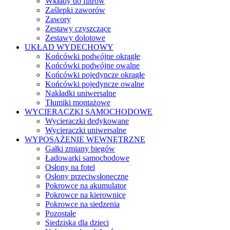
Wkłady do filtrów
Zaślepki zaworów
Zawory
Zestawy czyszczące
Zestawy dolotowe
UKŁAD WYDECHOWY
Końcówki podwójne okrągłe
Końcówki podwójne owalne
Końcówki pojedyncze okrągłe
Końcówki pojedyncze owalne
Nakładki uniwersalne
Tłumiki montażowe
WYCIERACZKI SAMOCHODOWE
Wycieraczki dedykowane
Wycieraczki uniwersalne
WYPOSAŻENIE WEWNĘTRZNE
Gałki zmiany biegów
Ładowarki samochodowe
Osłony na fotel
Osłony przeciwsłoneczne
Pokrowce na akumulator
Pokrowce na kierownicę
Pokrowce na siedzenia
Pozostałe
Siedziska dla dzieci