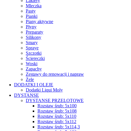
Lakiery
Mleczka
Pasty
Pianki
Piany aktywne
Płyny
Preparaty
Silikony
Smary
Spraye
Szczotki
Ściereczki
Woski
Zapachy
Zestawy do renowacji i napraw
Żele
DODATKI I OLEJE
Dodatki Liqui Moly
DYSTANSE
DYSTANSE PRZELOTOWE
Rozstaw śrub: 5x100
Rozstaw śrub: 5x108
Rozstaw śrub: 5x110
Rozstaw śrub: 5x112
Rozstaw śrub: 5x114,3